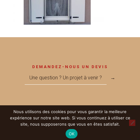
DEMANDEZ-NOUS UN DEVIS
Une question ? Un projet à venir ?
→
Nous utilisons des cookies pour vous garantir la meilleure
© 2017 Métallerie MEGNANT - Réalisé par
LICOM Développement
|
expérience sur notre site web. Si vous continuez à utiliser ce
Mentions Légales
|
RGPD
|
Partenaires
site, nous supposerons que vous en êtes satisfait.
OK