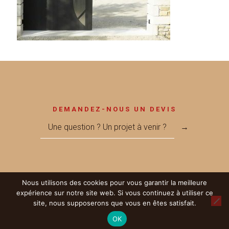
DEMANDEZ-NOUS UN DEVIS
Une question ? Un projet à venir ?
→
Nous utilisons des cookies pour vous garantir la meilleure
© 2017 Métallerie MEGNANT - Réalisé par
LICOM Développement
|
expérience sur notre site web. Si vous continuez à utiliser ce
Mentions Légales
|
RGPD
|
Partenaires
site, nous supposerons que vous en êtes satisfait.
OK