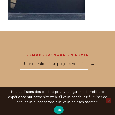
DEMANDEZ-NOUS UN DEVIS
Une question ? Un projet à venir ?
→
Nous utilisons des cookies pour vous garantir la meilleure
© 2017 Métallerie MEGNANT - Réalisé par
LICOM Développement
|
expérience sur notre site web. Si vous continuez à utiliser ce
Mentions Légales
|
RGPD
|
Partenaires
site, nous supposerons que vous en êtes satisfait.
OK