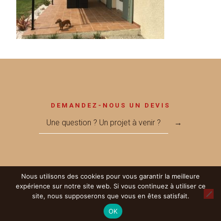
DEMANDEZ-NOUS UN DEVIS
Une question ? Un projet à venir ?
→
Nous utilisons des cookies pour vous garantir la meilleure
© 2017 Métallerie MEGNANT - Réalisé par
LICOM Développement
|
expérience sur notre site web. Si vous continuez à utiliser ce
Mentions Légales
|
RGPD
|
Partenaires
site, nous supposerons que vous en êtes satisfait.
OK