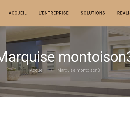
ACCUEIL
L’ENTREPRISE
SOLUTIONS
REAL
Marquise montoison
Accueil
Marquise montoison3