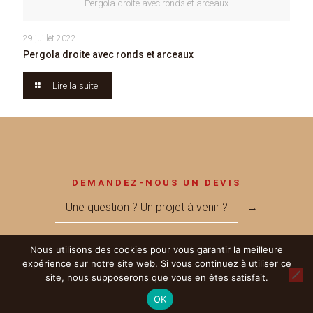
Pergola droite avec ronds et arceaux
29 juillet 2022
Pergola droite avec ronds et arceaux
Lire la suite
DEMANDEZ-NOUS UN DEVIS
Une question ? Un projet à venir ?
→
Nous utilisons des cookies pour vous garantir la meilleure
expérience sur notre site web. Si vous continuez à utiliser ce
site, nous supposerons que vous en êtes satisfait.
© 2017 Métallerie MEGNANT - Réalisé par
LICOM Développement
|
OK
Mentions Légales
|
RGPD
|
Partenaires