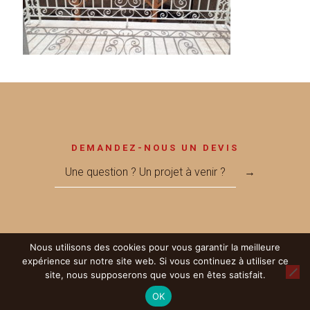
DEMANDEZ-NOUS UN DEVIS
Une question ? Un projet à venir ?
→
Nous utilisons des cookies pour vous garantir la meilleure
© 2017 Métallerie MEGNANT - Réalisé par
LICOM Développement
|
expérience sur notre site web. Si vous continuez à utiliser ce
Mentions Légales
|
RGPD
|
Partenaires
site, nous supposerons que vous en êtes satisfait.
OK