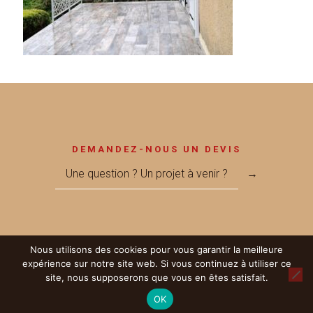
DEMANDEZ-NOUS UN DEVIS
Une question ? Un projet à venir ?
→
Nous utilisons des cookies pour vous garantir la meilleure
© 2017 Métallerie MEGNANT - Réalisé par
LICOM Développement
|
expérience sur notre site web. Si vous continuez à utiliser ce
Mentions Légales
|
RGPD
|
Partenaires
site, nous supposerons que vous en êtes satisfait.
OK