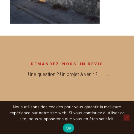
DEMANDEZ-NOUS UN DEVIS
Une question ? Un projet à venir ?
→
Nous utilisons des cookies pour vous garantir la meilleure
© 2017 Métallerie MEGNANT - Réalisé par
LICOM Développement
|
expérience sur notre site web. Si vous continuez à utiliser ce
Mentions Légales
|
RGPD
|
Partenaires
site, nous supposerons que vous en êtes satisfait.
OK