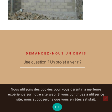
DEMANDEZ-NOUS UN DEVIS
Une question ? Un projet à venir ?
→
Nous utilisons des cookies pour vous garantir la meilleure
© 2017 Métallerie MEGNANT - Réalisé par
LICOM Développement
|
expérience sur notre site web. Si vous continuez à utiliser ce
Mentions Légales
|
RGPD
|
Partenaires
site, nous supposerons que vous en êtes satisfait.
OK