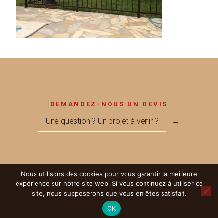
DEMANDEZ-NOUS UN DEVIS
Une question ? Un projet à venir ?
→
Nous utilisons des cookies pour vous garantir la meilleure
© 2017 Métallerie MEGNANT - Réalisé par
LICOM Développement
|
expérience sur notre site web. Si vous continuez à utiliser ce
Mentions Légales
|
RGPD
|
Partenaires
site, nous supposerons que vous en êtes satisfait.
OK