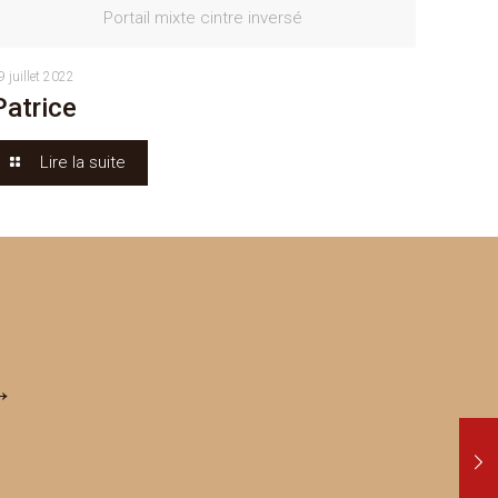
Portail mixte cintre inversé
9 juillet 2022
Patrice
Lire la suite
→