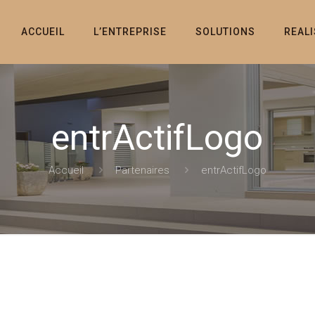
ACCUEIL
L’ENTREPRISE
SOLUTIONS
REAL
entrActifLogo
Accueil
Partenaires
entrActifLogo