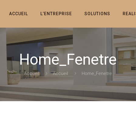
ACCUEIL
L’ENTREPRISE
SOLUTIONS
REAL
Home_Fenetre
Accueil
Accueil
Home_Fenetre