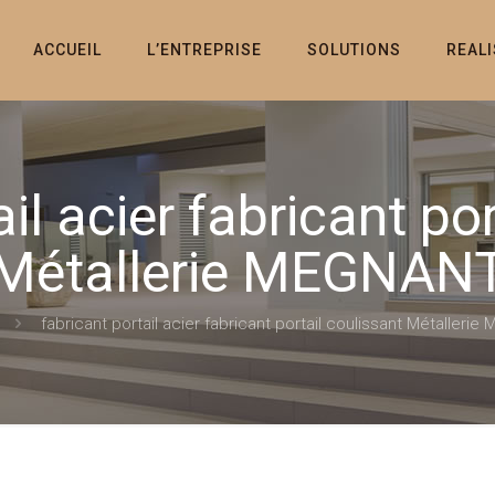
ACCUEIL
L’ENTREPRISE
SOLUTIONS
REAL
il acier fabricant po
Métallerie MEGNAN
fabricant portail acier fabricant portail coulissant Métalleri