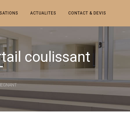
ISATIONS
ACTUALITES
CONTACT & DEVIS
rtail coulissant
T
e MEGNANT