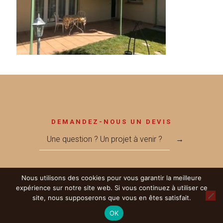
DEMANDEZ-NOUS UN DEVIS
Une question ? Un projet à venir ?
→
Nous utilisons des cookies pour vous garantir la meilleure
expérience sur notre site web. Si vous continuez à utiliser ce
© 2017 Métallerie MEGNANT - Réalisé par
LICOM Développement
|
site, nous supposerons que vous en êtes satisfait.
Mentions Légales
|
RGPD
|
Partenaires
OK