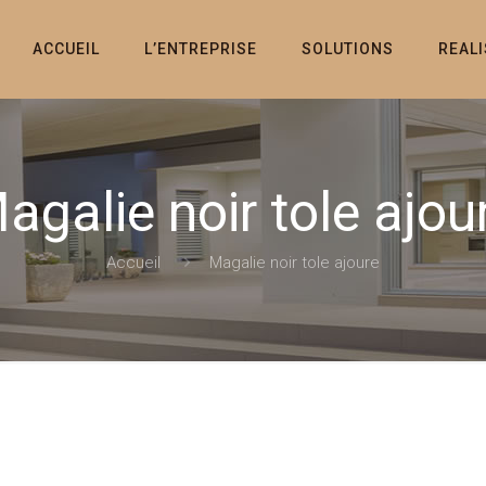
ACCUEIL
L’ENTREPRISE
SOLUTIONS
REAL
agalie noir tole ajou
Accueil
Magalie noir tole ajoure