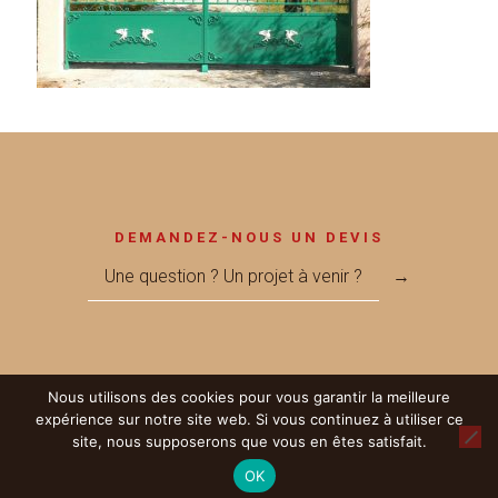
DEMANDEZ-NOUS UN DEVIS
Une question ? Un projet à venir ?
→
Nous utilisons des cookies pour vous garantir la meilleure
© 2017 Métallerie MEGNANT - Réalisé par
LICOM Développement
|
expérience sur notre site web. Si vous continuez à utiliser ce
Mentions Légales
|
RGPD
|
Partenaires
site, nous supposerons que vous en êtes satisfait.
OK