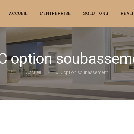
ACCUEIL
L’ENTREPRISE
SOLUTIONS
REAL
C option soubassem
Accueil
50C option soubassement