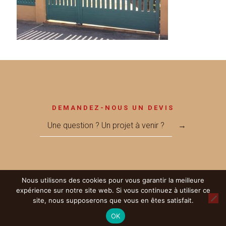
DEMANDEZ-NOUS UN DEVIS
Une question ? Un projet à venir ?
→
Nous utilisons des cookies pour vous garantir la meilleure
© 2017 Métallerie MEGNANT - Réalisé par
LICOM Développement
|
expérience sur notre site web. Si vous continuez à utiliser ce
Mentions Légales
|
RGPD
|
Partenaires
site, nous supposerons que vous en êtes satisfait.
OK